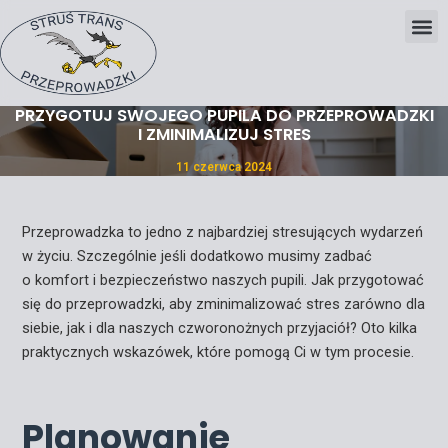
Skip
Post
to
navigation
content
PRZYGOTUJ SWOJEGO PUPILA DO PRZEPROWADZKI
I ZMINIMALIZUJ STRES
11 czerwca 2024
Przeprowadzka to jedno z najbardziej stresujących wydarzeń
w życiu. Szczególnie jeśli dodatkowo musimy zadbać
o komfort i bezpieczeństwo naszych pupili. Jak przygotować
się do przeprowadzki, aby zminimalizować stres zarówno dla
siebie, jak i dla naszych czworonożnych przyjaciół? Oto kilka
praktycznych wskazówek, które pomogą Ci w tym procesie.
Planowanie