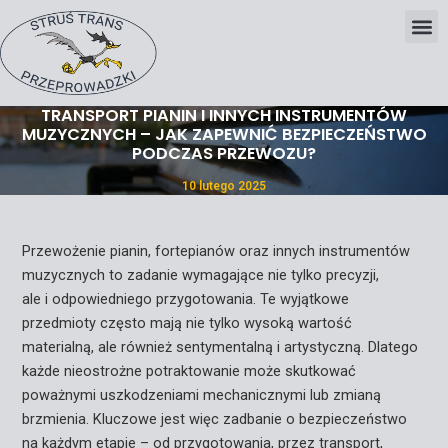
Skip
Post
to
navigation
content
TRANSPORT PIANIN I INNYCH INSTRUMENTÓW
MUZYCZNYCH – JAK ZAPEWNIĆ BEZPIECZEŃSTWO
PODCZAS PRZEWOZU?
10 lutego 2025
Przewożenie pianin, fortepianów oraz innych instrumentów
muzycznych to zadanie wymagające nie tylko precyzji,
ale i odpowiedniego przygotowania. Te wyjątkowe
przedmioty często mają nie tylko wysoką wartość
materialną, ale również sentymentalną i artystyczną. Dlatego
każde nieostrożne potraktowanie może skutkować
poważnymi uszkodzeniami mechanicznymi lub zmianą
brzmienia. Kluczowe jest więc zadbanie o bezpieczeństwo
na każdym etapie – od przygotowania, przez transport,