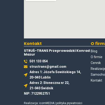
Kontakt
O firm
STRUŚ-TRANS Przeprowadzki Konrad
Blog
Mazur
O firmie
501 133 054
Cennik
strustrans@gmail.com
Realizacj
Adres 1: Józefa Sowińskiego 14,
Samochod
20-040 Lublin
Kontakt
Adres 2: Słoneczna nr 22,
21-040 Świdnik
NIP: 7122952751
Realizacja:
icomMEDIA
|
polityka prywatności