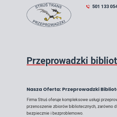
Skip
501 133 05
to
content
Przeprowadzki biblio
Nasza Oferta: Przeprowadzki Biblio
Firma Struś oferuje kompleksowe usługi przepro
przenoszenie zbiorów bibliotecznych, zarówno dla
bezpiecznie i bezproblemowo.