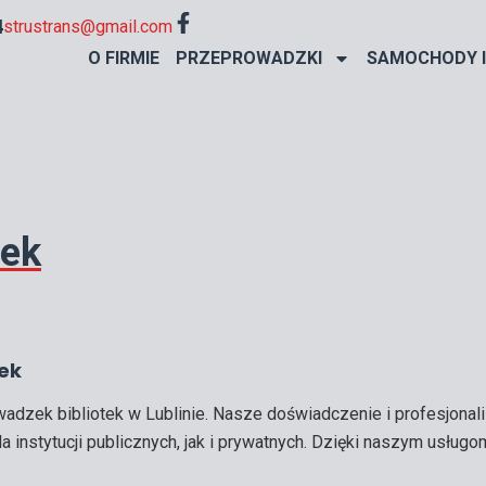
F
4
strustrans@gmail.com
a
O FIRMIE
PRZEPROWADZKI
SAMOCHODY I
c
e
b
o
o
k
-
f
tek
tek
wadzek bibliotek w Lublinie. Nasze doświadczenie i profesjona
 instytucji publicznych, jak i prywatnych. Dzięki naszym usługo