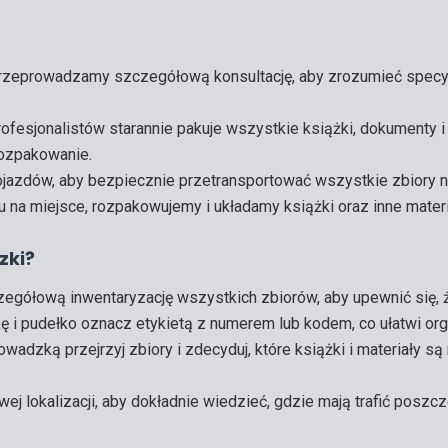
rzeprowadzamy szczegółową konsultację, aby zrozumieć specyfi
rofesjonalistów starannie pakuje wszystkie książki, dokumenty i
rozpakowanie.
ojazdów, aby bezpiecznie przetransportować wszystkie zbiory 
iu na miejsce, rozpakowujemy i układamy książki oraz inne mater
zki?
zegółową inwentaryzację wszystkich zbiorów, aby upewnić się, ż
kę i pudełko oznacz etykietą z numerem lub kodem, co ułatwi or
owadzką przejrzyj zbiory i zdecyduj, które książki i materiały 
owej lokalizacji, aby dokładnie wiedzieć, gdzie mają trafić poszc