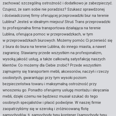
zachować szczególną ostrożność i dodatkowo je zabezpieczyć.
Czujesz, że sam sobie nie poradzisz? Szukasz sprawdzonej
i doświadczonej firmy oferującej przeprowadzki biur na terenie
Lublina? Jesteś w idealnym miejscu! Struś Trans przeprowadzki
to profesjonalna firma transportowa działająca na terenie
Lublina, oferująca pomoc w przeprowadzkach, w tym
w przeprowadzkach biurowych. Możemy pomóc Ci przenieść się
z biura do biura na terenie Lublina, do innego miasta, a nawet
zagranicę. Stawiamy przede wszystkim na profesjonalizm,
wysoką jakość usług, a także całkowitą satysfakcję naszych
klientów. Co możemy dla Ciebie zrobić? Przede wszystkim
zajmujemy się transportem mebli, akcesoriów, naczyń i rzeczy
osobistych, gwarantując przy tym wysoki poziom
bezpieczeństwa towaru i maksymalną ostrożność przy
wnoszeniu go. Ponadto oferujemy usługę montażu i skręcania
mebli, dzięki czemu nie będziesz musiał szukać do tego
osobnych specjalistów i płacić podwójnie. W naszej firmie
zaopatrzyliśmy się w szeroką i zróżnicowaną flotę
samochodów, tj. samochody typu kontener (samochody typu