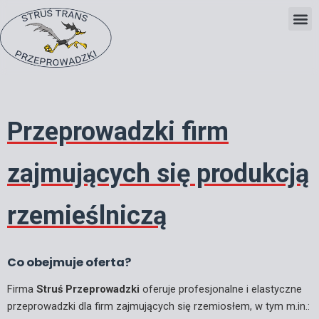
Skip
to
content
Przeprowadzki firm
zajmujących się produkcją
rzemieślniczą
Co obejmuje oferta?
Firma
Struś Przeprowadzki
oferuje profesjonalne i elastyczne
przeprowadzki dla firm zajmujących się rzemiosłem, w tym m.in.: